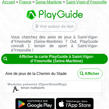
Accueil
>
France
>
Seine-Maritime
>
Saint-Vigor-d'Ymonville
Voir autour de moi
Vous cherchez des aires de jeux à Saint-Vigor-
d'Ymonville (Seine-Maritime) ? Ouf, PlayGuide
connaît 1 terrain de sport à Saint-Vigor-
d'Ymonville !
Afficher la carte PlayGuide à Saint-Vigor-
d'Ymonville (Seine-Maritime)
Aire de jeux de la Chemin du Stade
Afficher
Modules présents (OpenStreetMap)
terrain multisports