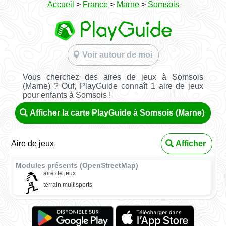
Accueil
>
France
>
Marne
>
Somsois
Voir autour de moi
Vous cherchez des aires de jeux à Somsois
(Marne) ? Ouf, PlayGuide connaît 1 aire de jeux
pour enfants à Somsois !
Afficher la carte PlayGuide à Somsois (Marne)
Aire de jeux
Afficher
Modules présents (OpenStreetMap)
aire de jeux
terrain multisports