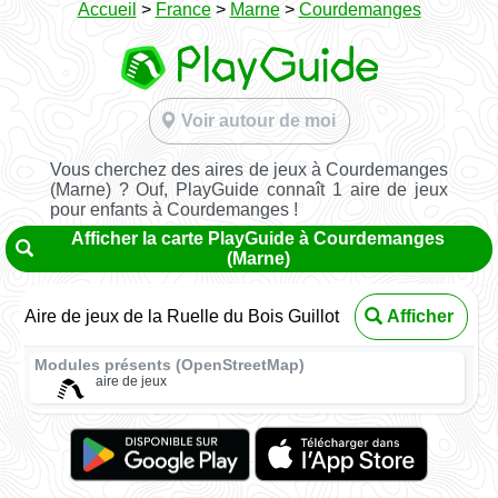
Accueil
>
France
>
Marne
>
Courdemanges
Voir autour de moi
Vous cherchez des aires de jeux à Courdemanges
(Marne) ? Ouf, PlayGuide connaît 1 aire de jeux
pour enfants à Courdemanges !
Afficher la carte PlayGuide à Courdemanges
(Marne)
Aire de jeux de la Ruelle du Bois Guillot
Afficher
Modules présents (OpenStreetMap)
aire de jeux