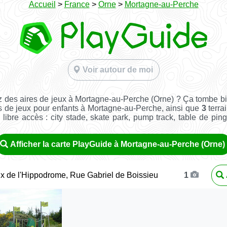
Accueil
>
France
>
Orne
>
Mortagne-au-Perche
Voir autour de moi
 des aires de jeux à Mortagne-au-Perche (Orne) ? Ça tombe b
s de jeux pour enfants à Mortagne-au-Perche, ainsi que
3
terra
n libre accès : city stade, skate park, pump track, table de pin
Afficher la carte PlayGuide à Mortagne-au-Perche (Orne)
ux de l'Hippodrome, Rue Gabriel de Boissieu
1