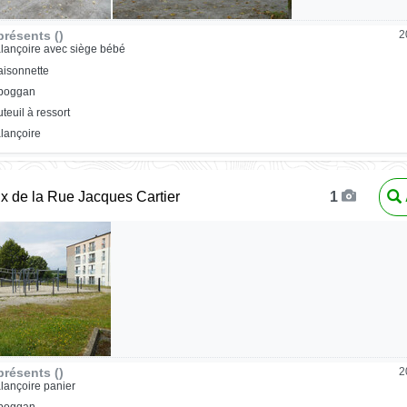
résents ()
2
lançoire avec siège bébé
isonnette
oboggan
uteuil à ressort
lançoire
ux de la Rue Jacques Cartier
1
résents ()
2
lançoire panier
oboggan