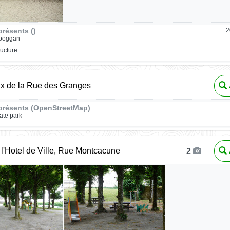
résents ()
2
oboggan
ructure
ux de la Rue des Granges
présents (OpenStreetMap)
ate park
l'Hotel de Ville, Rue Montcacune
2