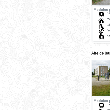
Modules p
ba
ma
t
fa
ba
Aire de je
Modules p
ba
t