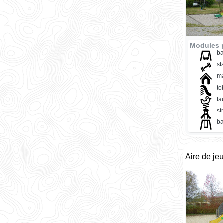
Modules p
ba
st
ma
t
fa
st
ba
Aire de je