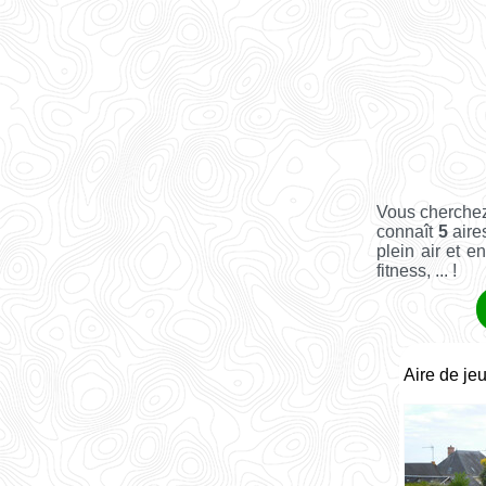
Vous cherchez
connaît
5
aire
plein air et e
fitness, ... !
Aire de je