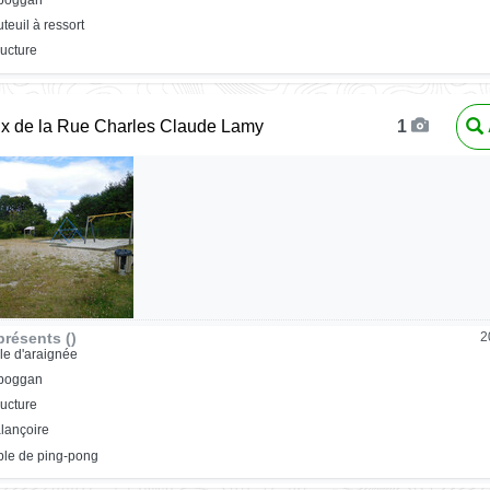
uteuil à ressort
ructure
ux de la Rue Charles Claude Lamy
1
résents ()
2
ile d'araignée
oboggan
ructure
lançoire
ble de ping-pong