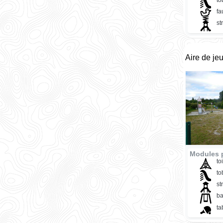
fa
st
Aire de je
Modules p
to
t
st
ba
ta