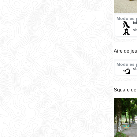
Modules p
t
st
Aire de je
Modules 
sk
Square de 