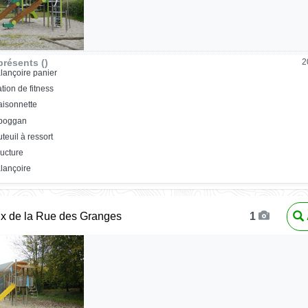
résents ()
2
lançoire panier
ation de fitness
isonnette
oboggan
uteuil à ressort
ructure
lançoire
ux de la Rue des Granges
1