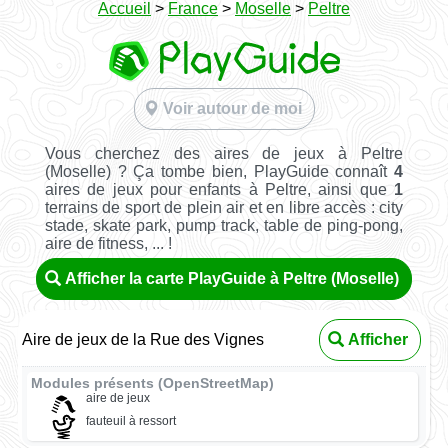
Accueil
>
France
>
Moselle
>
Peltre
Voir autour de moi
Vous cherchez des aires de jeux à Peltre
(Moselle) ? Ça tombe bien, PlayGuide connaît
4
aires de jeux pour enfants à Peltre, ainsi que
1
terrains de sport de plein air et en libre accès : city
stade, skate park, pump track, table de ping-pong,
aire de fitness, ... !
Afficher la carte PlayGuide à Peltre (Moselle)
Aire de jeux de la Rue des Vignes
Afficher
Modules présents (OpenStreetMap)
aire de jeux
fauteuil à ressort