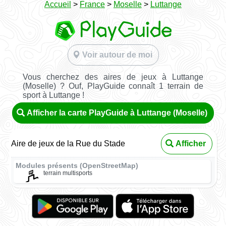
Accueil
>
France
>
Moselle
>
Luttange
Voir autour de moi
Vous cherchez des aires de jeux à Luttange
(Moselle) ? Ouf, PlayGuide connaît 1 terrain de
sport à Luttange !
Afficher la carte PlayGuide à Luttange (Moselle)
Aire de jeux de la Rue du Stade
Afficher
Modules présents (OpenStreetMap)
terrain multisports