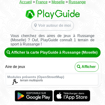
Accueil
>
France
>
Moselle
>
Russange
Voir autour de moi
Vous cherchez des aires de jeux à Russange
(Moselle) ? Ouf, PlayGuide connaît 1 terrain de
sport à Russange !
Afficher la carte PlayGuide à Russange (Moselle)
Aire de jeux
Afficher
Modules présents (OpenStreetMap)
terrain multisports