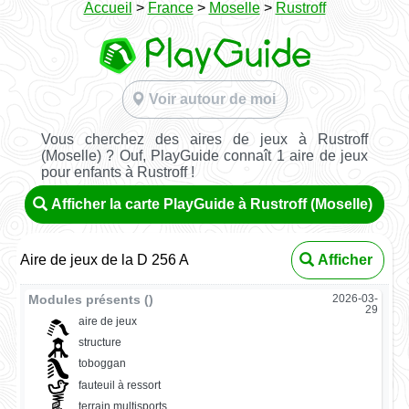
Accueil
>
France
>
Moselle
>
Rustroff
Voir autour de moi
Vous cherchez des aires de jeux à Rustroff
(Moselle) ? Ouf, PlayGuide connaît 1 aire de jeux
pour enfants à Rustroff !
Afficher la carte PlayGuide à Rustroff (Moselle)
Aire de jeux de la D 256 A
Afficher
Modules présents ()
2026-03-
29
aire de jeux
structure
toboggan
fauteuil à ressort
terrain multisports