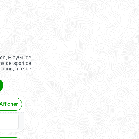
ien, PlayGuide
ns de sport de
g-pong, aire de
Afficher