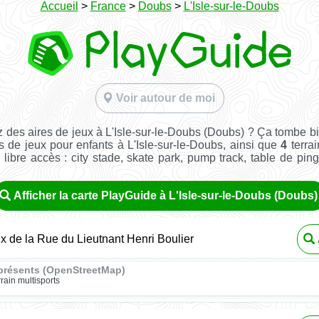
Accueil
>
France
>
Doubs
>
L'Isle-sur-le-Doubs
Voir autour de moi
 des aires de jeux à L'Isle-sur-le-Doubs (Doubs) ? Ça tombe b
s de jeux pour enfants à L'Isle-sur-le-Doubs, ainsi que
4
terrai
n libre accès : city stade, skate park, pump track, table de pin
Afficher la carte PlayGuide à L'Isle-sur-le-Doubs (Doubs)
ux de la Rue du Lieutnant Henri Boulier
présents (OpenStreetMap)
rrain multisports