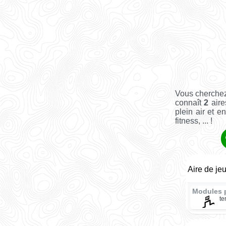
Vous cherchez
connaît
2
aire
plein air et e
fitness, ... !
Aire de je
Modules 
te