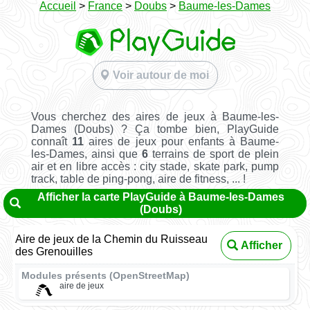
Accueil
>
France
>
Doubs
>
Baume-les-Dames
Voir autour de moi
Vous cherchez des aires de jeux à Baume-les-
Dames (Doubs) ? Ça tombe bien, PlayGuide
connaît
11
aires de jeux pour enfants à Baume-
les-Dames, ainsi que
6
terrains de sport de plein
air et en libre accès : city stade, skate park, pump
track, table de ping-pong, aire de fitness, ... !
Afficher la carte PlayGuide à Baume-les-Dames
(Doubs)
Aire de jeux de la Chemin du Ruisseau
Afficher
des Grenouilles
Modules présents (OpenStreetMap)
aire de jeux