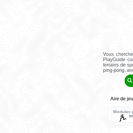
Vous cherche
PlayGuide co
terrains de sp
ping-pong, aire 
Aire de je
Modules 
te