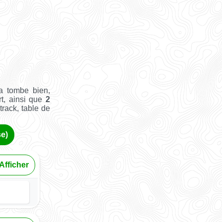
a tombe bien,
t, ainsi que
2
track, table de
se)
Afficher