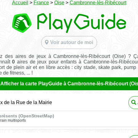
Accueil
>
France
>
Oise
>
Cambronne-lès-Ribécourt
Voir autour de moi
z des aires de jeux à Cambronne-lès-Ribécourt (Oise) ? Ç
nnaît
0
aires de jeux pour enfants à Cambronne-lès-Ribécour
ort de plein air et en libre accès : city stade, skate park, pump 
de fitness, ... !
Afficher la carte PlayGuide à Cambronne-lès-Ribécourt (Oi
ux de la Rue de la Mairie
présents (OpenStreetMap)
rrain multisports