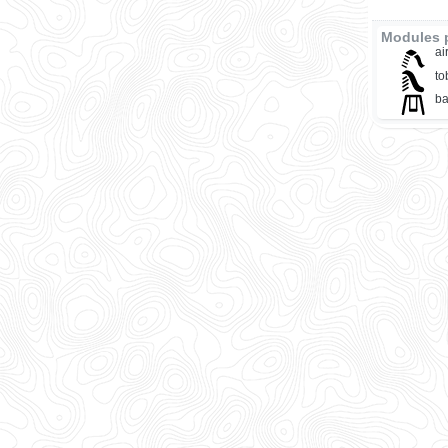
Modules 
ai
t
ba