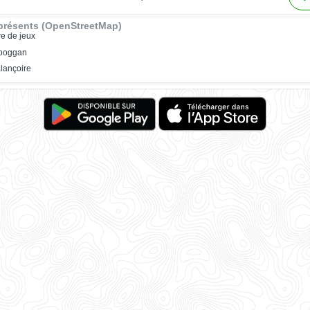
présents (OpenStreetMap)
re de jeux
oboggan
lançoire