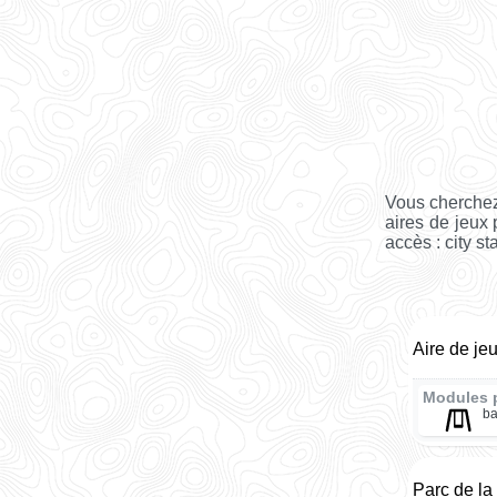
Vous cherchez
aires de jeux 
accès : city st
Aire de je
Modules 
ba
Parc de la