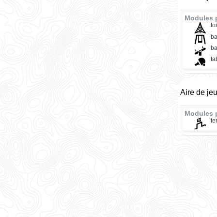
Modules 
to
ba
ba
ta
Aire de je
Modules 
te