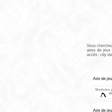
Vous cherchez
aires de jeux
accès : city st
Aire de je
Modules 
ai
Aire de je