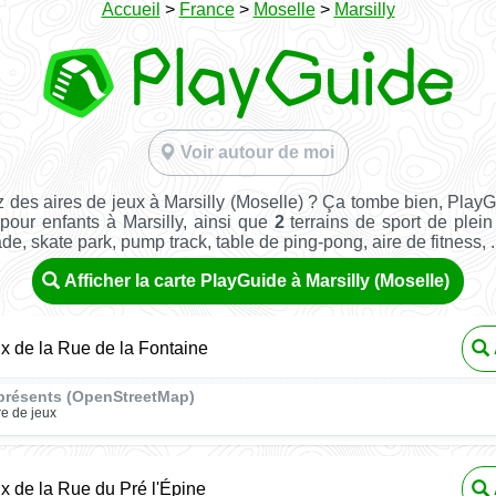
Accueil
>
France
>
Moselle
>
Marsilly
Voir autour de moi
 des aires de jeux à Marsilly (Moselle) ? Ça tombe bien, Play
 pour enfants à Marsilly, ainsi que
2
terrains de sport de plein 
ade, skate park, pump track, table de ping-pong, aire de fitness, ..
Afficher la carte PlayGuide à Marsilly (Moselle)
ux de la Rue de la Fontaine
présents (OpenStreetMap)
re de jeux
ux de la Rue du Pré l'Épine