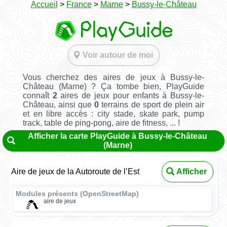
Accueil
>
France
>
Marne
>
Bussy-le-Château
Voir autour de moi
Vous cherchez des aires de jeux à Bussy-le-
Château (Marne) ? Ça tombe bien, PlayGuide
connaît
2
aires de jeux pour enfants à Bussy-le-
Château, ainsi que
0
terrains de sport de plein air
et en libre accès : city stade, skate park, pump
track, table de ping-pong, aire de fitness, ... !
Afficher la carte PlayGuide à Bussy-le-Château
(Marne)
Aire de jeux de la Autoroute de l’Est
Afficher
Modules présents (OpenStreetMap)
aire de jeux