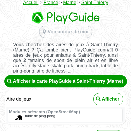
Accueil
>
France
>
Marne
>
Saint-Thierry
Voir autour de moi
Vous cherchez des aires de jeux à Saint-Thierry
(Marne) ? Ça tombe bien, PlayGuide connaît
0
aires de jeux pour enfants à Saint-Thierry, ainsi
que
2
terrains de sport de plein air et en libre
accès : city stade, skate park, pump track, table de
ping-pong, aire de fitness, ... !
Afficher la carte PlayGuide à Saint-Thierry (Marne)
Aire de jeux
Afficher
Modules présents (OpenStreetMap)
table de ping-pong