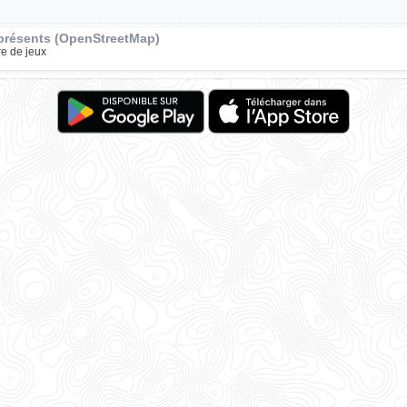
présents (OpenStreetMap)
re de jeux