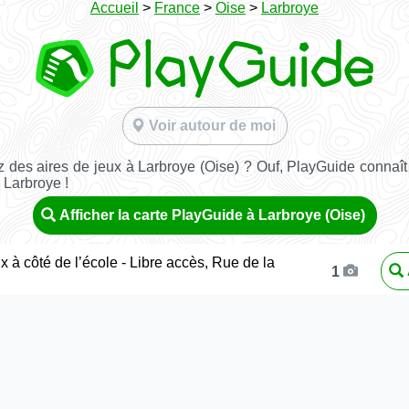
Accueil
>
France
>
Oise
>
Larbroye
Voir autour de moi
 des aires de jeux à Larbroye (Oise) ? Ouf, PlayGuide connaît 
 Larbroye !
Afficher la carte PlayGuide à Larbroye (Oise)
x à côté de l’école - Libre accès, Rue de la
1