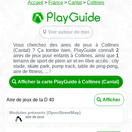
Accueil
>
France
>
Cantal
>
Coltines
Voir autour de moi
Vous cherchez des aires de jeux à Coltines
(Cantal) ? Ça tombe bien, PlayGuide connaît
2
aires de jeux pour enfants à Coltines, ainsi que
1
terrains de sport de plein air et en libre accès : city
stade, skate park, pump track, table de ping-pong,
aire de fitness, ... !
Afficher la carte PlayGuide à Coltines (Cantal)
Aire de jeux de la D 40
Afficher
Modules présents (OpenStreetMap)
aire de jeux