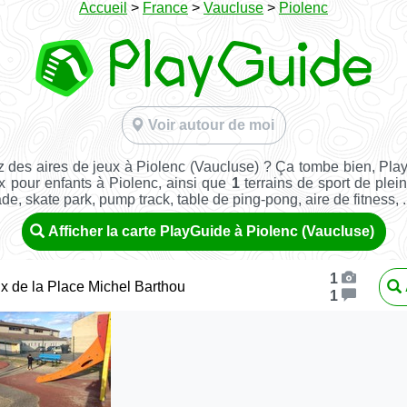
Accueil
>
France
>
Vaucluse
>
Piolenc
Voir autour de moi
 des aires de jeux à Piolenc (Vaucluse) ? Ça tombe bien, Pla
x pour enfants à Piolenc, ainsi que
1
terrains de sport de plein 
ade, skate park, pump track, table de ping-pong, aire de fitness, ..
Afficher la carte PlayGuide à Piolenc (Vaucluse)
1
ux de la Place Michel Barthou
1