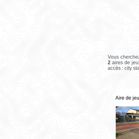
Vous cherchez
2
aires de jeu
accès : city st
Aire de je