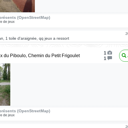
présents (OpenStreetMap)
re de jeux
2
n, 1 toile d'araignée, qq jeux a ressort
1
ux du Piboulo, Chemin du Petit Frigoulet
1
présents (OpenStreetMap)
re de jeux
2