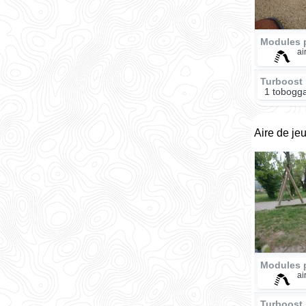
Modules 
ai
Turboost
1 tobogga
Aire de je
Modules 
ai
Turboost