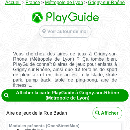
Accueil
>
France
>
Métropole de Lyon
>
Grigny-sur-Rhône
Voir autour de moi
Vous cherchez des aires de jeux à Grigny-sur-
Rhône (Métropole de Lyon) ? Ça tombe bien,
PlayGuide connaît
8
aires de jeux pour enfants à
Grigny-sur-Rhône, ainsi que
12
terrains de sport
de plein air et en libre accès : city stade, skate
park, pump track, table de ping-pong, aire de
fitness, ... !
Afficher la carte PlayGuide à Grigny-sur-Rhône
(Métropole de Lyon)
Aire de jeux de la Rue Badan
Afficher
Modules présents (OpenStreetMap)
aire de jeux