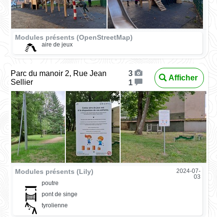
Modules présents (OpenStreetMap)
aire de jeux
Parc du manoir 2, Rue Jean
3
Afficher
Sellier
1
Modules présents (Lily)
2024-07-
03
poutre
pont de singe
tyrolienne