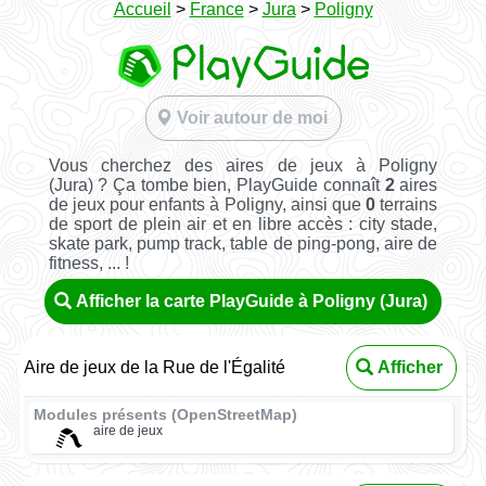
Accueil
>
France
>
Jura
>
Poligny
Voir autour de moi
Vous cherchez des aires de jeux à Poligny
(Jura) ? Ça tombe bien, PlayGuide connaît
2
aires
de jeux pour enfants à Poligny, ainsi que
0
terrains
de sport de plein air et en libre accès : city stade,
skate park, pump track, table de ping-pong, aire de
fitness, ... !
Afficher la carte PlayGuide à Poligny (Jura)
Aire de jeux de la Rue de l'Égalité
Afficher
Modules présents (OpenStreetMap)
aire de jeux