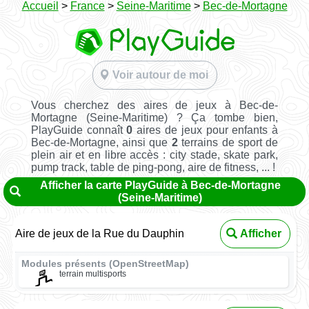
Accueil
>
France
>
Seine-Maritime
>
Bec-de-Mortagne
Voir autour de moi
Vous cherchez des aires de jeux à Bec-de-
Mortagne (Seine-Maritime) ? Ça tombe bien,
PlayGuide connaît
0
aires de jeux pour enfants à
Bec-de-Mortagne, ainsi que
2
terrains de sport de
plein air et en libre accès : city stade, skate park,
pump track, table de ping-pong, aire de fitness, ... !
Afficher la carte PlayGuide à Bec-de-Mortagne
(Seine-Maritime)
Aire de jeux de la Rue du Dauphin
Afficher
Modules présents (OpenStreetMap)
terrain multisports