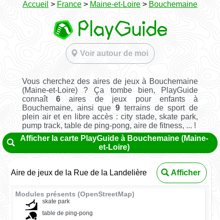
Accueil
>
France
>
Maine-et-Loire
>
Bouchemaine
Voir autour de moi
Vous cherchez des aires de jeux à Bouchemaine
(Maine-et-Loire) ? Ça tombe bien, PlayGuide
connaît
6
aires de jeux pour enfants à
Bouchemaine, ainsi que
9
terrains de sport de
plein air et en libre accès : city stade, skate park,
pump track, table de ping-pong, aire de fitness, ... !
Afficher la carte PlayGuide à Bouchemaine (Maine-
et-Loire)
Aire de jeux de la Rue de la Landelière
Afficher
Modules présents (OpenStreetMap)
skate park
table de ping-pong