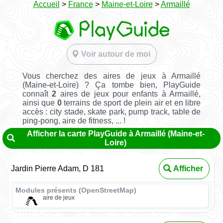
Accueil
>
France
>
Maine-et-Loire
>
Armaillé
Voir autour de moi
Vous cherchez des aires de jeux à Armaillé
(Maine-et-Loire) ? Ça tombe bien, PlayGuide
connaît
2
aires de jeux pour enfants à Armaillé,
ainsi que
0
terrains de sport de plein air et en libre
accès : city stade, skate park, pump track, table de
ping-pong, aire de fitness, ... !
Afficher la carte PlayGuide à Armaillé (Maine-et-
Loire)
Jardin Pierre Adam, D 181
Afficher
Modules présents (OpenStreetMap)
aire de jeux