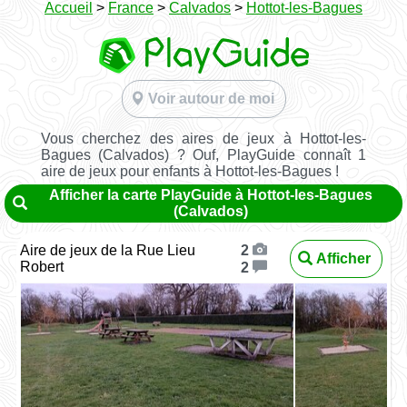
Accueil
>
France
>
Calvados
>
Hottot-les-Bagues
Voir autour de moi
Vous cherchez des aires de jeux à Hottot-les-
Bagues (Calvados) ? Ouf, PlayGuide connaît 1
aire de jeux pour enfants à Hottot-les-Bagues !
Afficher la carte PlayGuide à Hottot-les-Bagues
(Calvados)
Aire de jeux de la Rue Lieu
2
Afficher
Robert
2