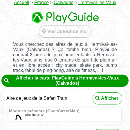
Accueil
>
France
>
Calvados
>
Hermival-les-Vaux
Voir autour de moi
Vous cherchez des aires de jeux à Hermival-les-
Vaux (Calvados) ? Ça tombe bien, PlayGuide
connaît
2
aires de jeux pour enfants à Hermival-
les-Vaux, ainsi que
0
terrains de sport de plein air
et en libre accès : city stade, skate park, pump
track, table de ping-pong, aire de fitness, ... !
Afficher la carte PlayGuide à Hermival-les-Vaux
(Calvados)
Aire de jeux de la Safari Train
Afficher
Modules présents (OpenStreetMap)
aire de jeux