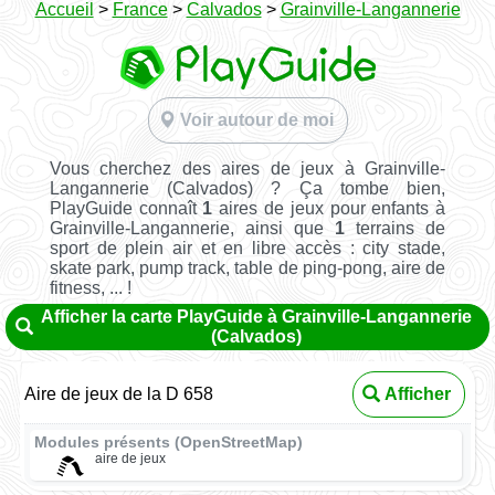
Accueil
>
France
>
Calvados
>
Grainville-Langannerie
Voir autour de moi
Vous cherchez des aires de jeux à Grainville-
Langannerie (Calvados) ? Ça tombe bien,
PlayGuide connaît
1
aires de jeux pour enfants à
Grainville-Langannerie, ainsi que
1
terrains de
sport de plein air et en libre accès : city stade,
skate park, pump track, table de ping-pong, aire de
fitness, ... !
Afficher la carte PlayGuide à Grainville-Langannerie
(Calvados)
Aire de jeux de la D 658
Afficher
Modules présents (OpenStreetMap)
aire de jeux