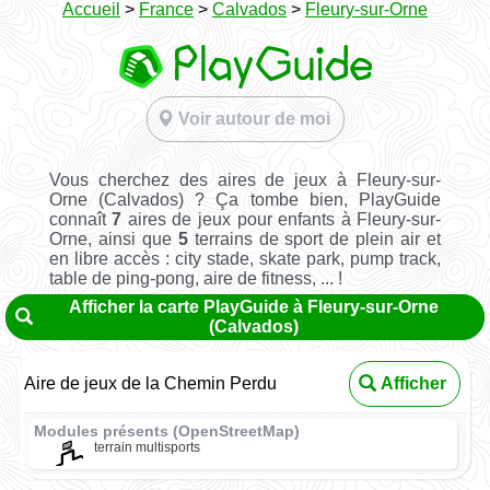
Accueil
>
France
>
Calvados
>
Fleury-sur-Orne
Voir autour de moi
Vous cherchez des aires de jeux à Fleury-sur-
Orne (Calvados) ? Ça tombe bien, PlayGuide
connaît
7
aires de jeux pour enfants à Fleury-sur-
Orne, ainsi que
5
terrains de sport de plein air et
en libre accès : city stade, skate park, pump track,
table de ping-pong, aire de fitness, ... !
Afficher la carte PlayGuide à Fleury-sur-Orne
(Calvados)
Aire de jeux de la Chemin Perdu
Afficher
Modules présents (OpenStreetMap)
terrain multisports