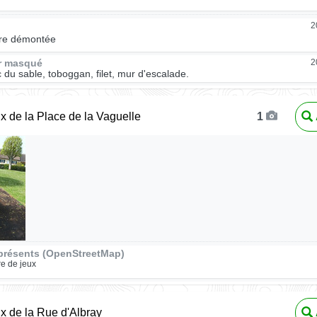
2
re démontée
ur masqué
2
 du sable, toboggan, filet, mur d'escalade.
ux de la Place de la Vaguelle
1
présents (OpenStreetMap)
re de jeux
ux de la Rue d'Albray