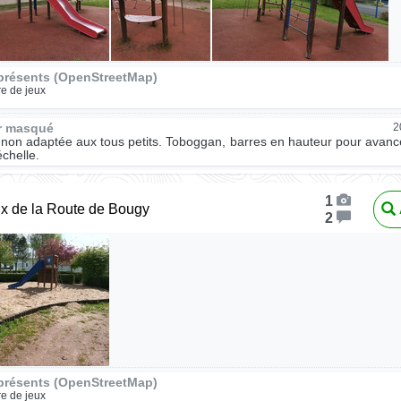
présents (OpenStreetMap)
re de jeux
ur masqué
2
 non adaptée aux tous petits. Toboggan, barres en hauteur pour avanc
échelle.
1
ux de la Route de Bougy
2
présents (OpenStreetMap)
re de jeux