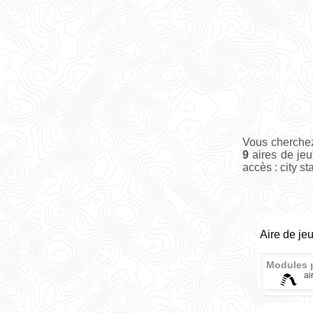
Vous cherchez
9
aires de jeu
accès : city st
Aire de je
Modules 
ai