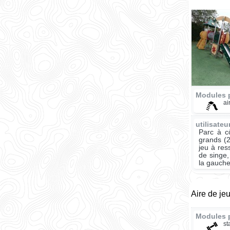
Modules 
ai
utilisate
Parc à c
grands (2
jeu à res
de singe,
la gauche
Aire de je
Modules 
st