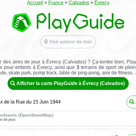
Accueil
>
France
>
Calvados
>
Évrecy
Voir autour de moi
 des aires de jeux à Évrecy (Calvados) ? Ça tombe bien, Pla
x pour enfants à Évrecy, ainsi que
3
terrains de sport de plein 
ade, skate park, pump track, table de ping-pong, aire de fitness, ..
Afficher la carte PlayGuide à Évrecy (Calvados)
ux de la Rue du 15 Juin 1944
présents (OpenStreetMap)
re de jeux