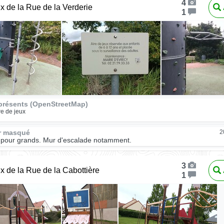
4
ux de la Rue de la Verderie
1
présents (OpenStreetMap)
re de jeux
ur masqué
2
 pour grands. Mur d'escalade notamment.
3
ux de la Rue de la Cabottière
1