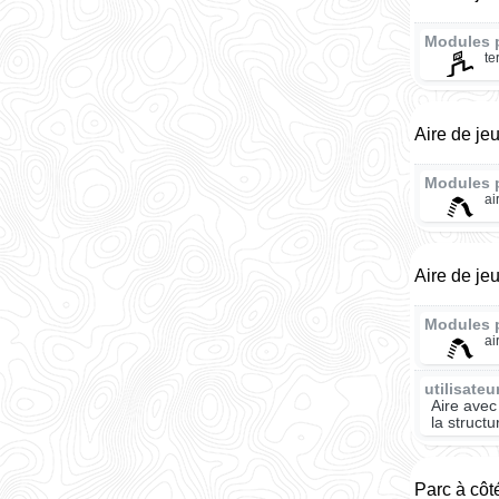
Modules 
te
Aire de je
Modules 
ai
Aire de je
Modules 
ai
utilisate
Aire avec
la struct
Parc à côt