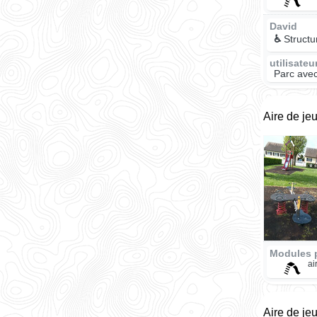
David
♿
Structu
utilisate
Parc avec
Aire de je
Modules 
ai
Aire de je