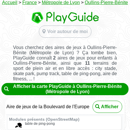
Accueil
>
France
>
Métropole de Lyon
>
Oullins-Pierre-Bénite
Voir autour de moi
Vous cherchez des aires de jeux à Oullins-Pierre-
Bénite (Métropole de Lyon) ? Ça tombe bien,
PlayGuide connaît
2
aires de jeux pour enfants à
Oullins-Pierre-Bénite, ainsi que
11
terrains de
sport de plein air et en libre accès : city stade,
skate park, pump track, table de ping-pong, aire de
fitness, ... !
Afficher la carte PlayGuide à Oullins-Pierre-Bénite
(Métropole de Lyon)
Aire de jeux de la Boulevard de l'Europe
Afficher
Modules présents (OpenStreetMap)
table de ping-pong