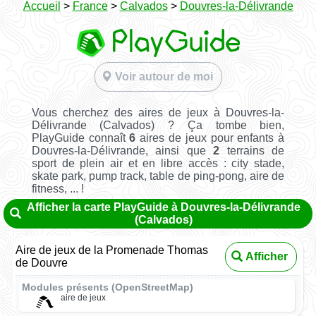
Accueil
>
France
>
Calvados
>
Douvres-la-Délivrande
Voir autour de moi
Vous cherchez des aires de jeux à Douvres-la-
Délivrande (Calvados) ? Ça tombe bien,
PlayGuide connaît
6
aires de jeux pour enfants à
Douvres-la-Délivrande, ainsi que
2
terrains de
sport de plein air et en libre accès : city stade,
skate park, pump track, table de ping-pong, aire de
fitness, ... !
Afficher la carte PlayGuide à Douvres-la-Délivrande
(Calvados)
Aire de jeux de la Promenade Thomas
Afficher
de Douvre
Modules présents (OpenStreetMap)
aire de jeux