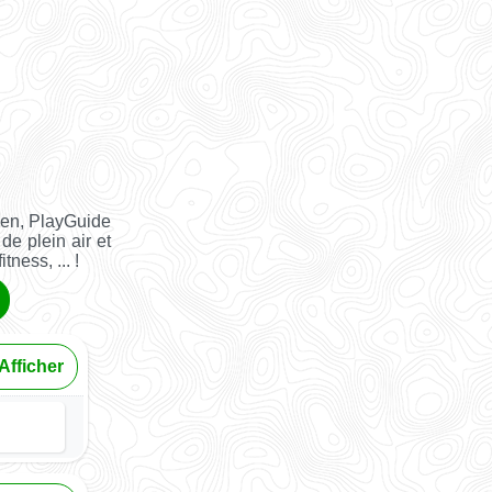
ien, PlayGuide
de plein air et
tness, ... !
Afficher