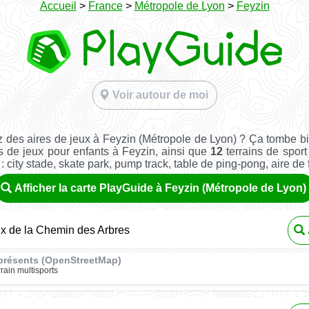
Accueil
>
France
>
Métropole de Lyon
>
Feyzin
Voir autour de moi
 des aires de jeux à Feyzin (Métropole de Lyon) ? Ça tombe b
s de jeux pour enfants à Feyzin, ainsi que
12
terrains de sport 
: city stade, skate park, pump track, table de ping-pong, aire de fi
Afficher la carte PlayGuide à Feyzin (Métropole de Lyon)
ux de la Chemin des Arbres
présents (OpenStreetMap)
rrain multisports