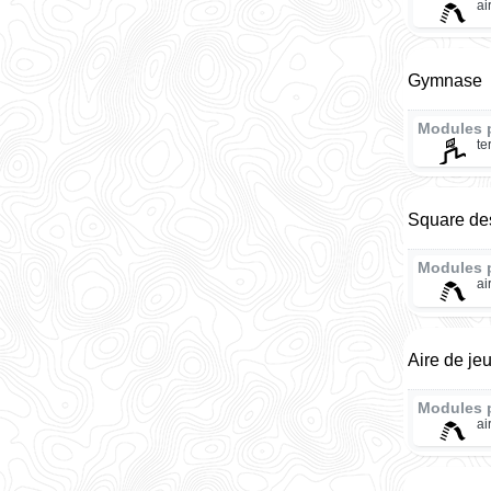
ai
Gymnase
Modules 
te
Square de
Modules 
ai
Aire de je
Modules 
ai