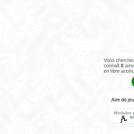
Vous cherchez
connaît
8
aire
en libre accès 
Aire de je
Modules 
te