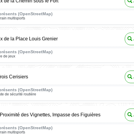
ux de la Chemin sous le Fort
présents (OpenStreetMap)
rrain multisports
ux de la Place Louis Grenier
présents (OpenStreetMap)
re de jeux
rois Cerisiers
présents (OpenStreetMap)
ste de sécurité routière
 Proximité des Vignettes, Impasse des Figuières
présents (OpenStreetMap)
rrain multisports