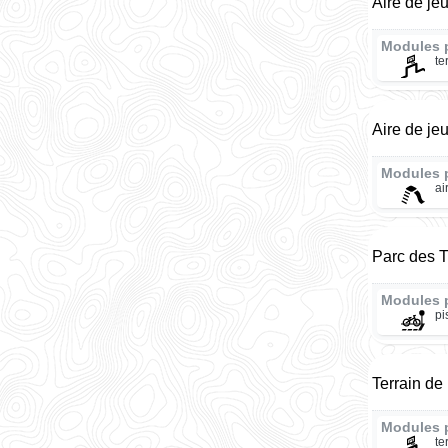
Aire de je
Modules 
te
Aire de je
Modules 
ai
Parc des T
Modules 
pi
Terrain de
Modules 
te