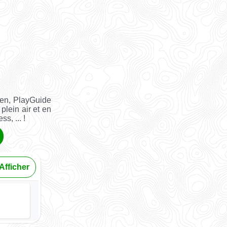
ien, PlayGuide
plein air et en
s, ... !
Afficher