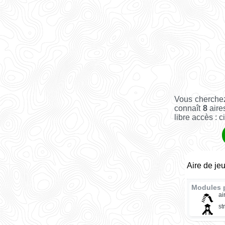
Vous cherchez
connaît
8
aire
libre accès : c
Aire de je
Modules 
ai
st