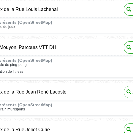
ux de la Rue Louis Lachenal
présents (OpenStreetMap)
re de jeux
 Mouyon, Parcours VTT DH
présents (OpenStreetMap)
ble de ping-pong
ation de fitness
ux de la Rue Jean René Lacoste
présents (OpenStreetMap)
rrain multisports
ux de la Rue Joliot-Curie