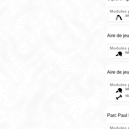
Modules 
ai
Aire de je
Modules 
ta
Aire de je
Modules 
ta
st
Parc Paul
Modules 