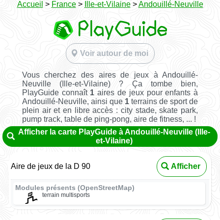
Accueil
>
France
>
Ille-et-Vilaine
>
Andouillé-Neuville
Voir autour de moi
Vous cherchez des aires de jeux à Andouillé-
Neuville (Ille-et-Vilaine) ? Ça tombe bien,
PlayGuide connaît
1
aires de jeux pour enfants à
Andouillé-Neuville, ainsi que
1
terrains de sport de
plein air et en libre accès : city stade, skate park,
pump track, table de ping-pong, aire de fitness, ... !
Afficher la carte PlayGuide à Andouillé-Neuville (Ille-
et-Vilaine)
Aire de jeux de la D 90
Afficher
Modules présents (OpenStreetMap)
terrain multisports