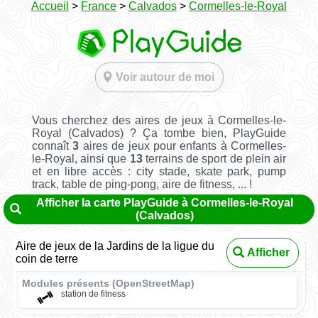
Accueil
>
France
>
Calvados
>
Cormelles-le-Royal
Voir autour de moi
Vous cherchez des aires de jeux à Cormelles-le-
Royal (Calvados) ? Ça tombe bien, PlayGuide
connaît
3
aires de jeux pour enfants à Cormelles-
le-Royal, ainsi que
13
terrains de sport de plein air
et en libre accès : city stade, skate park, pump
track, table de ping-pong, aire de fitness, ... !
Afficher la carte PlayGuide à Cormelles-le-Royal
(Calvados)
Aire de jeux de la Jardins de la ligue du
Afficher
coin de terre
Modules présents (OpenStreetMap)
station de fitness