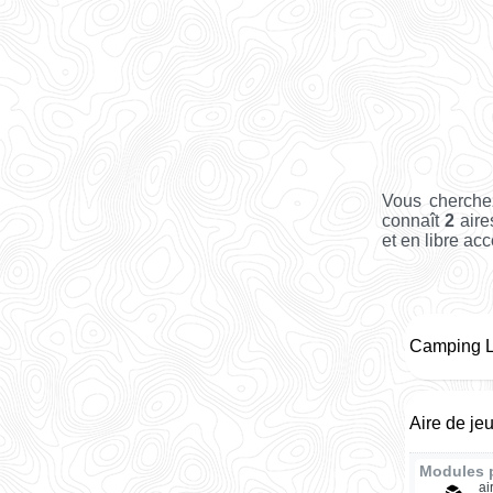
Vous cherche
connaît
2
aire
et en libre acc
Camping L
Aire de je
Modules 
ai