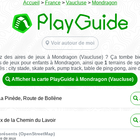
Accueil
>
France
>
Vaucluse
>
Mondragon
Voir autour de moi
z des aires de jeux à Mondragon (Vaucluse) ? Ça tombe bi
s de jeux pour enfants à Mondragon, ainsi que
1
terrains de spo
ès : city stade, skate park, pump track, table de ping-pong, aire de 
Afficher la carte PlayGuide à Mondragon (Vaucluse)
a Pinède, Route de Bollène
ux de la Chemin du Lavoir
présents (OpenStreetMap)
re de jeux