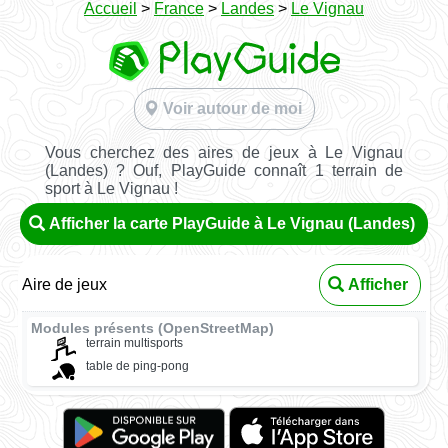
Accueil
>
France
>
Landes
>
Le Vignau
Voir autour de moi
Vous cherchez des aires de jeux à Le Vignau
(Landes) ? Ouf, PlayGuide connaît 1 terrain de
sport à Le Vignau !
Afficher la carte PlayGuide à Le Vignau (Landes)
Aire de jeux
Afficher
Modules présents (OpenStreetMap)
terrain multisports
table de ping-pong