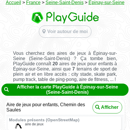
Accueil
>
France
>
Seine-Saint-Denis
>
Épinay-sur-Seine
Voir autour de moi
Vous cherchez des aires de jeux à Épinay-sur-
Seine (Seine-Saint-Denis) ? Ça tombe bien,
PlayGuide connaît
20
aires de jeux pour enfants à
Épinay-sur-Seine, ainsi que
7
terrains de sport de
plein air et en libre accès : city stade, skate park,
pump track, table de ping-pong, aire de fitness, ... !
Afficher la carte PlayGuide à Épinay-sur-Seine
(Seine-Saint-Denis)
Aire de jeux pour enfants, Chemin des
Afficher
Saules
Modules présents (OpenStreetMap)
aire de jeux