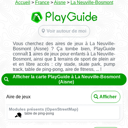
Accueil
>
France
>
Aisne
>
La Neuville-Bosmont
Voir autour de moi
Vous cherchez des aires de jeux à La Neuville-
Bosmont (Aisne) ? Ça tombe bien, PlayGuide
connaît
1
aires de jeux pour enfants à La Neuville-
Bosmont, ainsi que
1
terrains de sport de plein air
et en libre accès : city stade, skate park, pump
track, table de ping-pong, aire de fitness, ... !
Afficher la carte PlayGuide à La Neuville-Bosmont
(Aisne)
Aire de jeux
Afficher
Modules présents (OpenStreetMap)
table de ping-pong