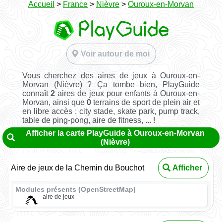
Accueil
>
France
>
Nièvre
>
Ouroux-en-Morvan
Voir autour de moi
Vous cherchez des aires de jeux à Ouroux-en-
Morvan (Nièvre) ? Ça tombe bien, PlayGuide
connaît
2
aires de jeux pour enfants à Ouroux-en-
Morvan, ainsi que
0
terrains de sport de plein air et
en libre accès : city stade, skate park, pump track,
table de ping-pong, aire de fitness, ... !
Afficher la carte PlayGuide à Ouroux-en-Morvan
(Nièvre)
Aire de jeux de la Chemin du Bouchot
Afficher
Modules présents (OpenStreetMap)
aire de jeux