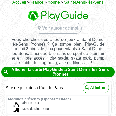
Accueil
>
France
>
Yonne
>
Saint-Denis-lès-Sens
Voir autour de moi
Vous cherchez des aires de jeux à Saint-Denis-
lès-Sens (Yonne) ? Ça tombe bien, PlayGuide
connaît
2
aires de jeux pour enfants à Saint-Denis-
lès-Sens, ainsi que
1
terrains de sport de plein air
et en libre accès : city stade, skate park, pump
track, table de ping-pong, aire de fitness, ... !
Afficher la carte PlayGuide à Saint-Denis-lès-Sens
(Yonne)
Aire de jeux de la Rue de Paris
Afficher
Modules présents (OpenStreetMap)
aire de jeux
table de ping-pong