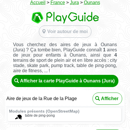
Accueil
>
France
>
Jura
>
Ounans
Voir autour de moi
Vous cherchez des aires de jeux à Ounans
(Jura) ? Ça tombe bien, PlayGuide connaît
1
aires
de jeux pour enfants à Ounans, ainsi que
4
terrains de sport de plein air et en libre accès : city
stade, skate park, pump track, table de ping-pong,
aire de fitness, ... !
Afficher la carte PlayGuide à Ounans (Jura)
Aire de jeux de la Rue de la Plage
Afficher
Modules présents (OpenStreetMap)
table de ping-pong