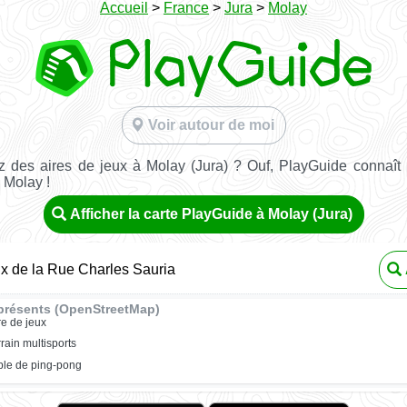
Accueil
>
France
>
Jura
>
Molay
Voir autour de moi
 des aires de jeux à Molay (Jura) ? Ouf, PlayGuide connaît 
 Molay !
Afficher la carte PlayGuide à Molay (Jura)
ux de la Rue Charles Sauria
présents (OpenStreetMap)
re de jeux
rrain multisports
ble de ping-pong