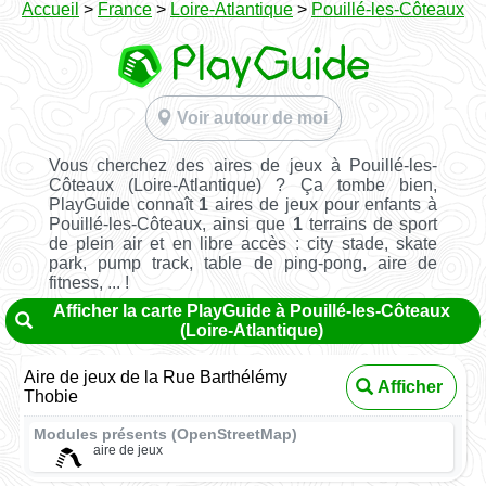
Accueil
>
France
>
Loire-Atlantique
>
Pouillé-les-Côteaux
Voir autour de moi
Vous cherchez des aires de jeux à Pouillé-les-
Côteaux (Loire-Atlantique) ? Ça tombe bien,
PlayGuide connaît
1
aires de jeux pour enfants à
Pouillé-les-Côteaux, ainsi que
1
terrains de sport
de plein air et en libre accès : city stade, skate
park, pump track, table de ping-pong, aire de
fitness, ... !
Afficher la carte PlayGuide à Pouillé-les-Côteaux
(Loire-Atlantique)
Aire de jeux de la Rue Barthélémy
Afficher
Thobie
Modules présents (OpenStreetMap)
aire de jeux