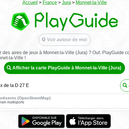
Accueil
>
France
>
Jura
>
Monnet-la-Ville
Voir autour de moi
des aires de jeux à Monnet-la-Ville (Jura) ? Ouf, PlayGuide co
net-la-Ville !
Afficher la carte PlayGuide à Monnet-la-Ville (Jura)
ux de la D 27 E
présents (OpenStreetMap)
rrain multisports