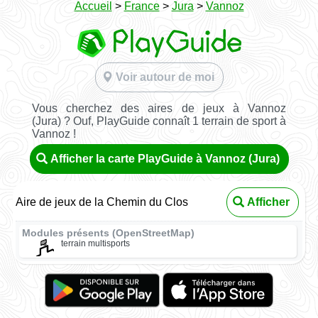
Accueil
>
France
>
Jura
>
Vannoz
Voir autour de moi
Vous cherchez des aires de jeux à Vannoz
(Jura) ? Ouf, PlayGuide connaît 1 terrain de sport à
Vannoz !
Afficher la carte PlayGuide à Vannoz (Jura)
Aire de jeux de la Chemin du Clos
Afficher
Modules présents (OpenStreetMap)
terrain multisports