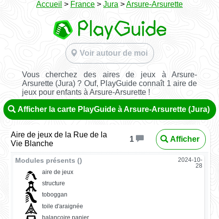
Accueil
>
France
>
Jura
>
Arsure-Arsurette
Voir autour de moi
Vous cherchez des aires de jeux à Arsure-
Arsurette (Jura) ? Ouf, PlayGuide connaît 1 aire de
jeux pour enfants à Arsure-Arsurette !
Afficher la carte PlayGuide à Arsure-Arsurette (Jura)
Aire de jeux de la Rue de la
Afficher
1
Vie Blanche
Modules présents ()
2024-10-
28
aire de jeux
structure
toboggan
toile d'araignée
balançoire panier