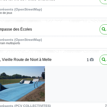
présents (OpenStreetMap)
re de jeux
Impasse des Écoles
présents (OpenStreetMap)
rrain multisports
, Vieille Route de Niort à Melle
1
présents (PCV COLLECTIVITES)
2