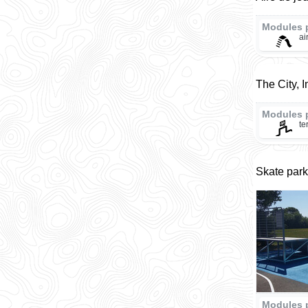
Modules 
ai
The City, 
Modules 
te
Skate park
Modules 