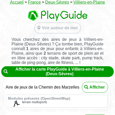
Accueil
>
France
>
Deux-Sèvres
>
Villiers-en-Plaine
Voir autour de moi
Vous cherchez des aires de jeux à Villiers-en-
Plaine (Deux-Sèvres) ? Ça tombe bien, PlayGuide
connaît
1
aires de jeux pour enfants à Villiers-en-
Plaine, ainsi que
2
terrains de sport de plein air et
en libre accès : city stade, skate park, pump track,
table de ping-pong, aire de fitness, ... !
Afficher la carte PlayGuide à Villiers-en-Plaine
(Deux-Sèvres)
Aire de jeux de la Chemin des Marzelles
Afficher
Modules présents (OpenStreetMap)
terrain multisports