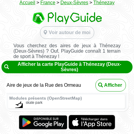
Accueil
>
France
>
Deux-Sèvres
>
Thénezay
Voir autour de moi
Vous cherchez des aires de jeux à Thénezay
(Deux-Sèvres) ? Ouf, PlayGuide connaît 1 terrain
de sport à Thénezay !
Afficher la carte PlayGuide à Thénezay (Deux-
Sèvres)
Aire de jeux de la Rue des Ormeau
Afficher
Modules présents (OpenStreetMap)
skate park