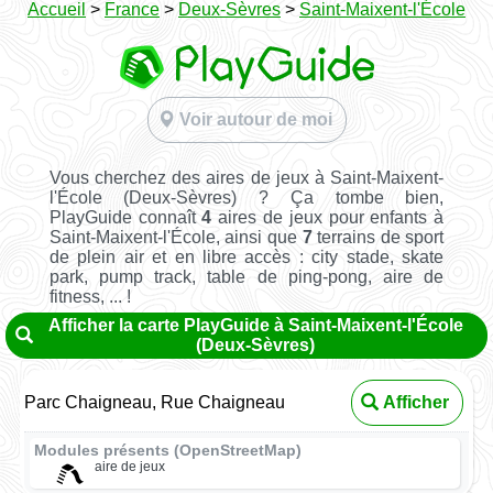
Accueil
>
France
>
Deux-Sèvres
>
Saint-Maixent-l'École
Voir autour de moi
Vous cherchez des aires de jeux à Saint-Maixent-
l'École (Deux-Sèvres) ? Ça tombe bien,
PlayGuide connaît
4
aires de jeux pour enfants à
Saint-Maixent-l'École, ainsi que
7
terrains de sport
de plein air et en libre accès : city stade, skate
park, pump track, table de ping-pong, aire de
fitness, ... !
Afficher la carte PlayGuide à Saint-Maixent-l'École
(Deux-Sèvres)
Parc Chaigneau, Rue Chaigneau
Afficher
Modules présents (OpenStreetMap)
aire de jeux